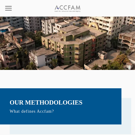
OUR METHODOLOGIES
What defines Accfam?
ホーム
OUR METHODOLOGIES